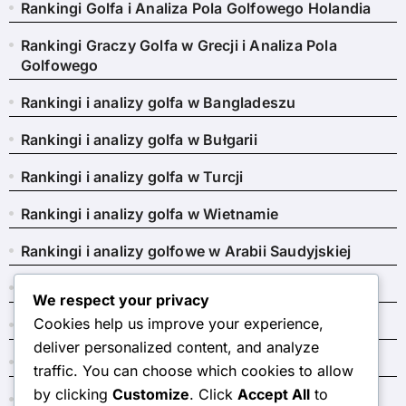
Rankingi Golfa i Analiza Pola Golfowego Holandia
Rankingi Graczy Golfa w Grecji i Analiza Pola
Golfowego
Rankingi i analizy golfa w Bangladeszu
Rankingi i analizy golfa w Bułgarii
Rankingi i analizy golfa w Turcji
Rankingi i analizy golfa w Wietnamie
Rankingi i analizy golfowe w Arabii Saudyjskiej
Rankingi i analizy golfowe w Portugalii
We respect your privacy
Cookies help us improve your experience,
Rankingi i analizy golfowe w Tajlandii
deliver personalized content, and analyze
Ukraińskie rankingi golfa i analizy
traffic. You can choose which cookies to allow
by clicking
Customize
. Click
Accept All
to
Węgierskie rankingi golfowe i analizy