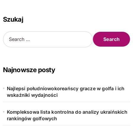
Szukaj
S
e
a
r
c
h
Najnowsze posty
f
o
r
Najlepsi południowokoreańscy gracze w golfa i ich
:
wskaźniki wydajności
Kompleksowa lista kontrolna do analizy ukraińskich
rankingów golfowych