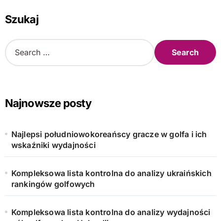
Szukaj
S
e
a
r
c
h
Najnowsze posty
f
o
r
Najlepsi południowokoreańscy gracze w golfa i ich
:
wskaźniki wydajności
Kompleksowa lista kontrolna do analizy ukraińskich
rankingów golfowych
Kompleksowa lista kontrolna do analizy wydajności