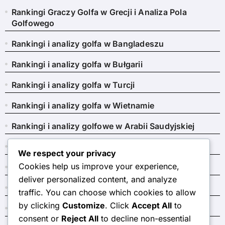
Rankingi Graczy Golfa w Grecji i Analiza Pola
Golfowego
Rankingi i analizy golfa w Bangladeszu
Rankingi i analizy golfa w Bułgarii
Rankingi i analizy golfa w Turcji
Rankingi i analizy golfa w Wietnamie
Rankingi i analizy golfowe w Arabii Saudyjskiej
Rankingi i analizy golfowe w Portugalii
We respect your privacy
Cookies help us improve your experience,
Rankingi i analizy golfowe w Tajlandii
deliver personalized content, and analyze
Ukraińskie rankingi golfa i analizy
traffic. You can choose which cookies to allow
by clicking
Customize
. Click
Accept All
to
Węgierskie rankingi golfowe i analizy
consent or
Reject All
to decline non-essential