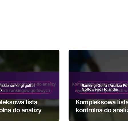
ńskie rankingi golfa i
Rankingi Golfa i Analiza Po
zy
Golfowego Holandia
eksowa lista
Kompleksowa list
olna do analizy
kontrolna do anali
ńskich rankingów
wydajności pól
owych
golfowych w Holan