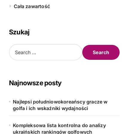
Cała zawartość
Szukaj
S
e
a
r
c
h
Najnowsze posty
f
o
r
Najlepsi południowokoreańscy gracze w
:
golfa i ich wskaźniki wydajności
Kompleksowa lista kontrolna do analizy
ukraińskich rankingów golfowych