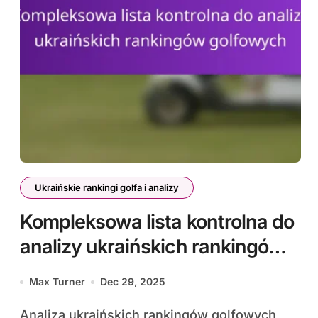
Ukraińskie rankingi golfa i analizy
Kompleksowa lista kontrolna do
analizy ukraińskich rankingów
golfowych
Max Turner
Dec 29, 2025
Analiza ukraińskich rankingów golfowych