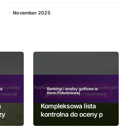
November 2025
la
Rankingi i analizy golfowe w
Korei Południowej
a
Kompleksowa lista
zy
kontrolna do oceny pól
golfowych w Korei
dii
Południowej