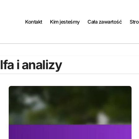
Kontakt
Kim jesteśmy
Cała zawartość
Str
fa i analizy