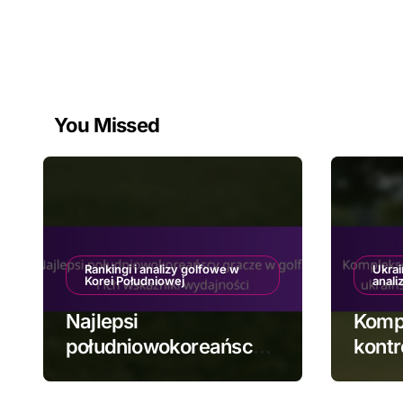
You Missed
Rankingi i analizy golfowe w
Ukrai
Korei Południowej
anali
Najlepsi
Kompl
południowokoreańscy
kontr
gracze w golfa i ich
ukrai
wskaźniki wydajności
golf