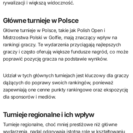
rywalizacji i większą widoczność.
Główne turnieje w Polsce
Główne turnieje w Polsce, takie jak Polish Open i
Mistrzostwa Polski w Golfie, mają znaczący wpływ na
rankingi graczy. Te wydarzenia przyciągają najlepszych
graczy i często oferują większe fundusze nagród, co może
poprawić pozycję gracza na podstawie wyników.
Udział w tych głównych turniejach jest kluczowy dla graczy
dążących do poprawy swoich rankingów, ponieważ
zapewniają one cenne punkty rankingowe oraz ekspozycję
dla sponsorów i mediów.
Turnieje regionalne i ich wpływ
Turnieje regionalne, choć mniej prestiżowe niż główne
wydarzenia, nadal odgrywają istotną rolę w kształtowaniu