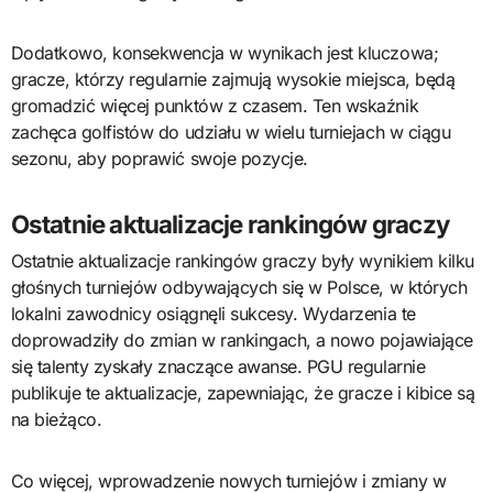
Dodatkowo, konsekwencja w wynikach jest kluczowa;
gracze, którzy regularnie zajmują wysokie miejsca, będą
gromadzić więcej punktów z czasem. Ten wskaźnik
zachęca golfistów do udziału w wielu turniejach w ciągu
sezonu, aby poprawić swoje pozycje.
Ostatnie aktualizacje rankingów graczy
Ostatnie aktualizacje rankingów graczy były wynikiem kilku
głośnych turniejów odbywających się w Polsce, w których
lokalni zawodnicy osiągnęli sukcesy. Wydarzenia te
doprowadziły do zmian w rankingach, a nowo pojawiające
się talenty zyskały znaczące awanse. PGU regularnie
publikuje te aktualizacje, zapewniając, że gracze i kibice są
na bieżąco.
Co więcej, wprowadzenie nowych turniejów i zmiany w