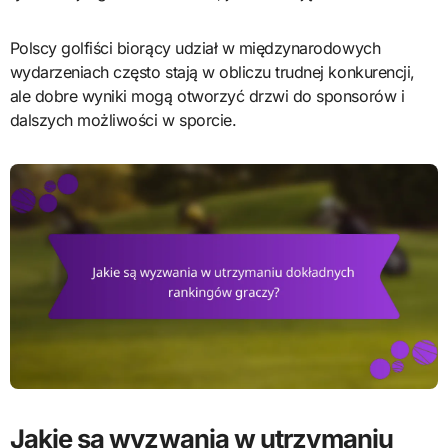
Polscy golfiści biorący udział w międzynarodowych
wydarzeniach często stają w obliczu trudnej konkurencji,
ale dobre wyniki mogą otworzyć drzwi do sponsorów i
dalszych możliwości w sporcie.
Jakie są wyzwania w utrzymaniu