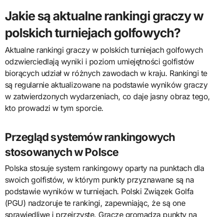
Jakie są aktualne rankingi graczy w
polskich turniejach golfowych?
Aktualne rankingi graczy w polskich turniejach golfowych
odzwierciedlają wyniki i poziom umiejętności golfistów
biorących udział w różnych zawodach w kraju. Rankingi te
są regularnie aktualizowane na podstawie wyników graczy
w zatwierdzonych wydarzeniach, co daje jasny obraz tego,
kto prowadzi w tym sporcie.
Przegląd systemów rankingowych
stosowanych w Polsce
Polska stosuje system rankingowy oparty na punktach dla
swoich golfistów, w którym punkty przyznawane są na
podstawie wyników w turniejach. Polski Związek Golfa
(PGU) nadzoruje te rankingi, zapewniając, że są one
sprawiedliwe i przejrzyste. Gracze gromadzą punkty na