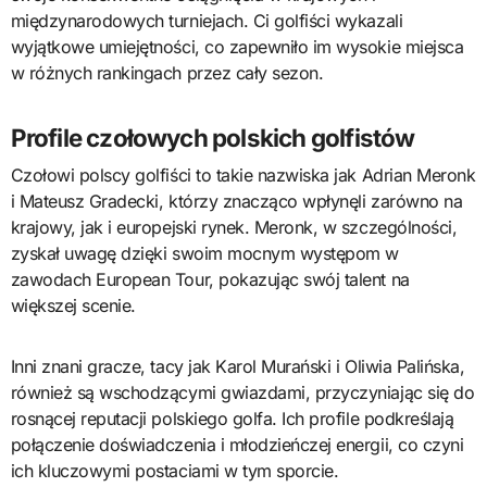
międzynarodowych turniejach. Ci golfiści wykazali
wyjątkowe umiejętności, co zapewniło im wysokie miejsca
w różnych rankingach przez cały sezon.
Profile czołowych polskich golfistów
Czołowi polscy golfiści to takie nazwiska jak Adrian Meronk
i Mateusz Gradecki, którzy znacząco wpłynęli zarówno na
krajowy, jak i europejski rynek. Meronk, w szczególności,
zyskał uwagę dzięki swoim mocnym występom w
zawodach European Tour, pokazując swój talent na
większej scenie.
Inni znani gracze, tacy jak Karol Murański i Oliwia Palińska,
również są wschodzącymi gwiazdami, przyczyniając się do
rosnącej reputacji polskiego golfa. Ich profile podkreślają
połączenie doświadczenia i młodzieńczej energii, co czyni
ich kluczowymi postaciami w tym sporcie.