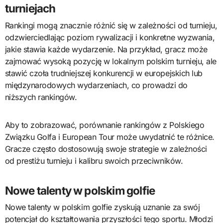
turniejach
Rankingi mogą znacznie różnić się w zależności od turnieju,
odzwierciedlając poziom rywalizacji i konkretne wyzwania,
jakie stawia każde wydarzenie. Na przykład, gracz może
zajmować wysoką pozycję w lokalnym polskim turnieju, ale
stawić czoła trudniejszej konkurencji w europejskich lub
międzynarodowych wydarzeniach, co prowadzi do
niższych rankingów.
Aby to zobrazować, porównanie rankingów z Polskiego
Związku Golfa i European Tour może uwydatnić te różnice.
Gracze często dostosowują swoje strategie w zależności
od prestiżu turnieju i kalibru swoich przeciwników.
Nowe talenty w polskim golfie
Nowe talenty w polskim golfie zyskują uznanie za swój
potencjał do kształtowania przyszłości tego sportu. Młodzi