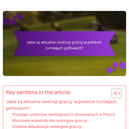
Key sections in the article:
Jakie są aktualne rankingi graczy w polskich turniejach
golfowych?
Przegląd systemów rankingowych stosowanych w Polsce
Kluczowe wskaźniki dla rankingów graczy
Ostatnie aktualizacje rankingów graczy