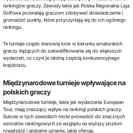
rankingów graczy. Zawody takie jak Polska Regionalna Liga
Golfowa pozwalają graczom zdobywać doświadczenie i
gromadzić punkty, które przyczyniają się do ich ogólnego
rankingu.
Te turnieje często stanowią krok w kierunku amatorskich
graczy dążących do zakwalifikowania się do większych
wydarzeń, co czyni je istotną częścią konkurencyjnego
krajobrazu.
Międzynarodowe turnieje wpływające na
polskich graczy
Międzynarodowe turnieje, takie jak wydarzenia European
Tour, mają znaczący wpływ na rankingi polskich graczy.
Sukces w tych zawodach może prowadzić do znacznych
wzrostów rankingowych ze względu na wyższy poziom
rywalizacji i globalne uznanie, jakie oferują.