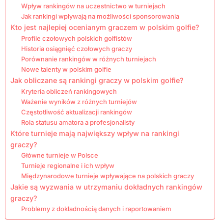
Wpływ rankingów na uczestnictwo w turniejach
Jak rankingi wpływają na możliwości sponsorowania
Kto jest najlepiej ocenianym graczem w polskim golfie?
Profile czołowych polskich golfistów
Historia osiągnięć czołowych graczy
Porównanie rankingów w różnych turniejach
Nowe talenty w polskim golfie
Jak obliczane są rankingi graczy w polskim golfie?
Kryteria obliczeń rankingowych
Ważenie wyników z różnych turniejów
Częstotliwość aktualizacji rankingów
Rola statusu amatora a profesjonalisty
Które turnieje mają największy wpływ na rankingi
graczy?
Główne turnieje w Polsce
Turnieje regionalne i ich wpływ
Międzynarodowe turnieje wpływające na polskich graczy
Jakie są wyzwania w utrzymaniu dokładnych rankingów
graczy?
Problemy z dokładnością danych i raportowaniem