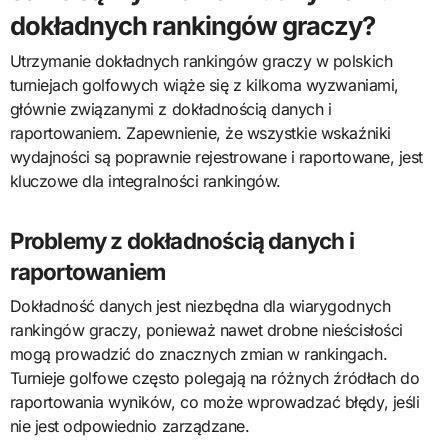
dokładnych rankingów graczy?
Utrzymanie dokładnych rankingów graczy w polskich
turniejach golfowych wiąże się z kilkoma wyzwaniami,
głównie związanymi z dokładnością danych i
raportowaniem. Zapewnienie, że wszystkie wskaźniki
wydajności są poprawnie rejestrowane i raportowane, jest
kluczowe dla integralności rankingów.
Problemy z dokładnością danych i
raportowaniem
Dokładność danych jest niezbędna dla wiarygodnych
rankingów graczy, ponieważ nawet drobne nieścisłości
mogą prowadzić do znacznych zmian w rankingach.
Turnieje golfowe często polegają na różnych źródłach do
raportowania wyników, co może wprowadzać błędy, jeśli
nie jest odpowiednio zarządzane.