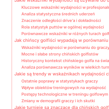
Jakie wskaźniki wydajności są używane do 
Kluczowe wskaźniki wydajności w profesjonal
Analiza statystyczna średnich uderzeń
Znaczenie odległości drive’a i dokładności
Rola statystyk puttów w ogólnej wydajności
Porównawcze wskaźniki w różnych turach gol
Jak chińscy golfiści wypadają w porównan
Wskaźniki wydajności w porównaniu do graczy
Mocne i słabe strony chińskich golfistów
Historyczny kontekst chińskiego golfa na świ
Analiza porównawcza wyników w wielkich turn
Jakie są trendy w wskaźnikach wydajności c
Ostatnie poprawy w statystykach graczy
Wpływ obiektów treningowych na wydajność
Postępy technologiczne w treningu golfowym
Zmiany w demografii graczy i ich skutki
Jakie turnieje są znaczące dla chińskich gol