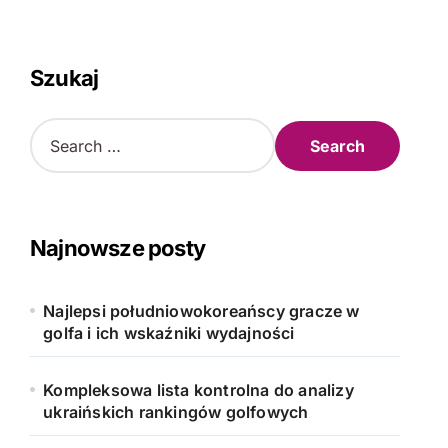
Szukaj
S
e
a
r
c
h
Najnowsze posty
f
o
r
Najlepsi południowokoreańscy gracze w
:
golfa i ich wskaźniki wydajności
Kompleksowa lista kontrolna do analizy
ukraińskich rankingów golfowych