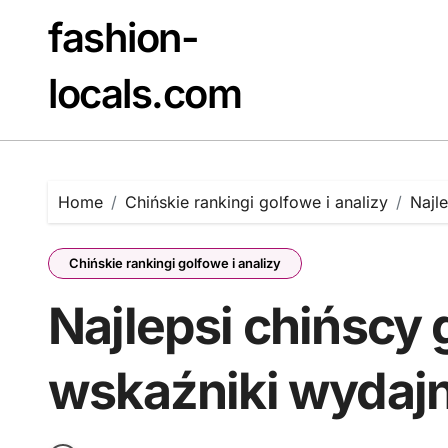
Skip
fashion-
to
content
locals.com
Home
Chińskie rankingi golfowe i analizy
Najl
Chińskie rankingi golfowe i analizy
Najlepsi chińscy g
wskaźniki wydaj