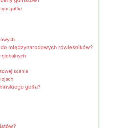
oceny golfistów?
nym golfie
fowych
iu do międzynarodowych rówieśników?
 globalnych
atowej scenie
iejach
hińskiego golfa?
fistów?