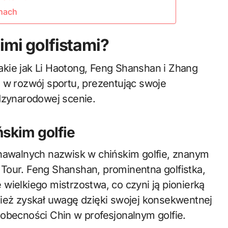
nach
imi golfistami?
 takie jak Li Haotong, Feng Shanshan i Zhang
d w rozwój sportu, prezentując swoje
ędzynarodowej scenie.
ńskim golfie
znawalnych nazwisk w chińskim golfie, znanym
Tour. Feng Shanshan, prominentna golfistka,
wielkiego mistrzostwa, co czyni ją pionierką
nież zyskał uwagę dzięki swojej konsekwentnej
 obecności Chin w profesjonalnym golfie.