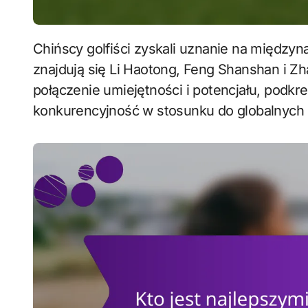
Chińscy golfiści zyskali uznanie na międzynarodowej scenie, a wśród wybitnych postaci
znajdują się Li Haotong, Feng Shanshan i Zh
połączenie umiejętności i potencjału, podkre
konkurencyjność w stosunku do globalnych