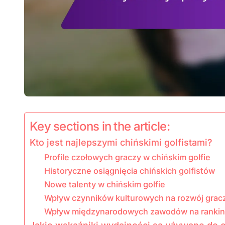
Key sections in the article:
Kto jest najlepszymi chińskimi golfistami?
Profile czołowych graczy w chińskim golfie
Historyczne osiągnięcia chińskich golfistów
Nowe talenty w chińskim golfie
Wpływ czynników kulturowych na rozwój grac
Wpływ międzynarodowych zawodów na ranking