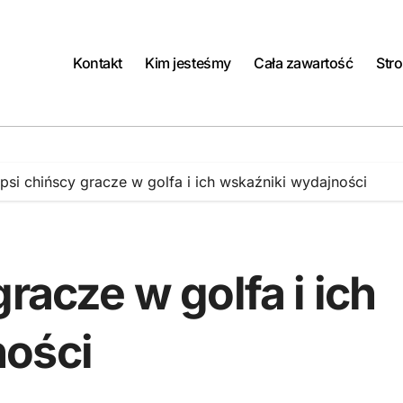
Kontakt
Kim jesteśmy
Cała zawartość
Str
epsi chińscy gracze w golfa i ich wskaźniki wydajności
racze w golfa i ich
ności