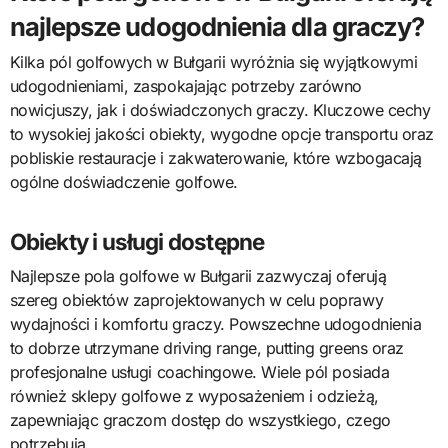
najlepsze udogodnienia dla graczy?
Kilka pól golfowych w Bułgarii wyróżnia się wyjątkowymi
udogodnieniami, zaspokajając potrzeby zarówno
nowicjuszy, jak i doświadczonych graczy. Kluczowe cechy
to wysokiej jakości obiekty, wygodne opcje transportu oraz
pobliskie restauracje i zakwaterowanie, które wzbogacają
ogólne doświadczenie golfowe.
Obiekty i usługi dostępne
Najlepsze pola golfowe w Bułgarii zazwyczaj oferują
szereg obiektów zaprojektowanych w celu poprawy
wydajności i komfortu graczy. Powszechne udogodnienia
to dobrze utrzymane driving range, putting greens oraz
profesjonalne usługi coachingowe. Wiele pól posiada
również sklepy golfowe z wyposażeniem i odzieżą,
zapewniając graczom dostęp do wszystkiego, czego
potrzebują.