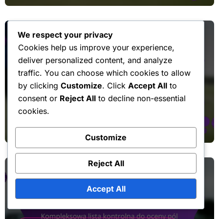
golfowych
We respect your privacy
Cookies help us improve your experience,
deliver personalized content, and analyze
traffic. You can choose which cookies to allow
by clicking
Customize
. Click
Accept All
to
Rankingi Golfa i Analiza Pola Golfowego Holandia
consent or
Reject All
to decline non-essential
Kompleksowa lista kontrolna do
cookies.
analizy wydajności pól golfowych w
Holandii
Customize
Reject All
Accept All