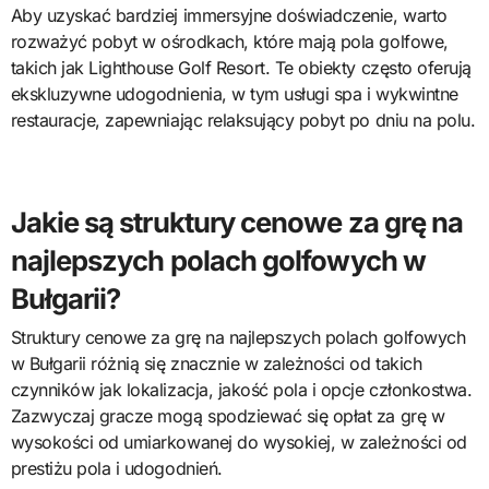
Aby uzyskać bardziej immersyjne doświadczenie, warto
rozważyć pobyt w ośrodkach, które mają pola golfowe,
takich jak Lighthouse Golf Resort. Te obiekty często oferują
ekskluzywne udogodnienia, w tym usługi spa i wykwintne
restauracje, zapewniając relaksujący pobyt po dniu na polu.
Jakie są struktury cenowe za grę na
najlepszych polach golfowych w
Bułgarii?
Struktury cenowe za grę na najlepszych polach golfowych
w Bułgarii różnią się znacznie w zależności od takich
czynników jak lokalizacja, jakość pola i opcje członkostwa.
Zazwyczaj gracze mogą spodziewać się opłat za grę w
wysokości od umiarkowanej do wysokiej, w zależności od
prestiżu pola i udogodnień.