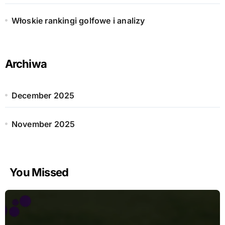
Włoskie rankingi golfowe i analizy
Archiwa
December 2025
November 2025
You Missed