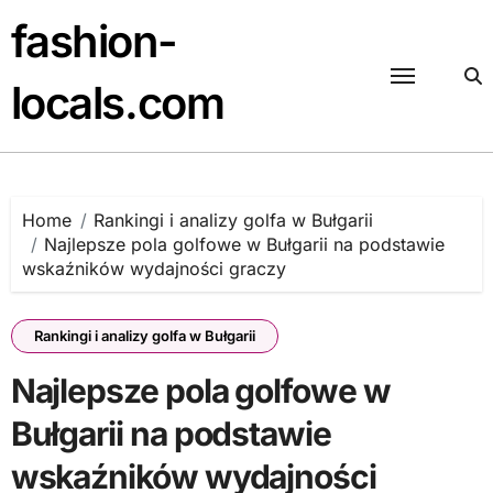
Skip
fashion-
to
content
locals.com
Home
Rankingi i analizy golfa w Bułgarii
Najlepsze pola golfowe w Bułgarii na podstawie
wskaźników wydajności graczy
Rankingi i analizy golfa w Bułgarii
Najlepsze pola golfowe w
Bułgarii na podstawie
wskaźników wydajności