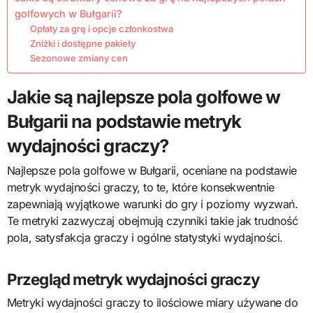
golfowych w Bułgarii?
Opłaty za grę i opcje członkostwa
Zniżki i dostępne pakiety
Sezonowe zmiany cen
Jakie są najlepsze pola golfowe w
Bułgarii na podstawie metryk
wydajności graczy?
Najlepsze pola golfowe w Bułgarii, oceniane na podstawie
metryk wydajności graczy, to te, które konsekwentnie
zapewniają wyjątkowe warunki do gry i poziomy wyzwań.
Te metryki zazwyczaj obejmują czynniki takie jak trudność
pola, satysfakcja graczy i ogólne statystyki wydajności.
Przegląd metryk wydajności graczy
Metryki wydajności graczy to ilościowe miary używane do