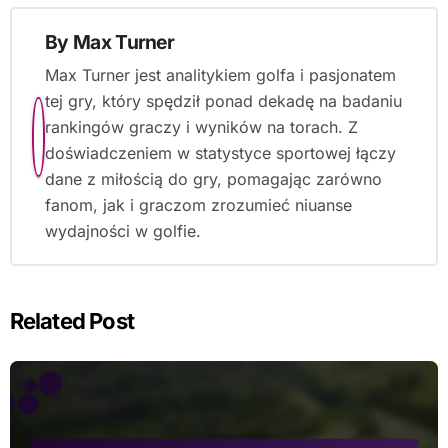
By
Max Turner
Max Turner jest analitykiem golfa i pasjonatem
tej gry, który spędził ponad dekadę na badaniu
rankingów graczy i wyników na torach. Z
doświadczeniem w statystyce sportowej łączy
dane z miłością do gry, pomagając zarówno
fanom, jak i graczom zrozumieć niuanse
wydajności w golfie.
Related Post