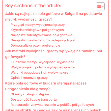
Key sections in the article:
Jakie są najlepsze pola golfowe w Bułgarii na podstawie
metryk wydajności graczy?
Przegląd metryk wydajności graczy
Kryteria rankingowe pól golfowych
Najlepsze zidentyfikowane pola golfowe
Geograficzna dystrybucja najlepszych pól
Demografia graczy i preferencje
Jak metryki wydajności graczy wpływają na rankingi pól
golfowych?
Kluczowe metryki wydajności wyjaśnione
Wpływ projektu pola na wydajność gracza
Warunki pogodowe i ich wpływ na grę
Opinie i recenzje graczy
Które pola golfowe w Bułgarii oferują najlepsze
udogodnienia dla graczy?
Obiekty i usługi dostępne
Dostępność i opcje transportu
Restauracje i zakwaterowanie w pobliżu pól golfowych
Jakie są struktury cenowe za grę na najlepszych polach