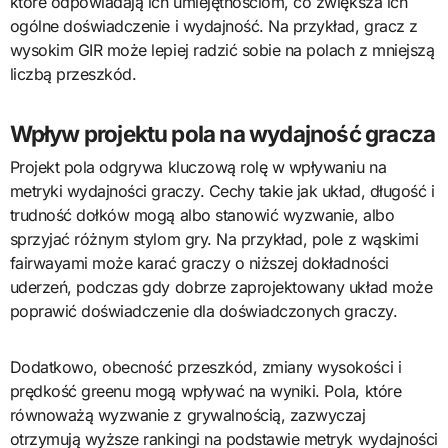
które odpowiadają ich umiejętnościom, co zwiększa ich
ogólne doświadczenie i wydajność. Na przykład, gracz z
wysokim GIR może lepiej radzić sobie na polach z mniejszą
liczbą przeszkód.
Wpływ projektu pola na wydajność gracza
Projekt pola odgrywa kluczową rolę w wpływaniu na
metryki wydajności graczy. Cechy takie jak układ, długość i
trudność dołków mogą albo stanowić wyzwanie, albo
sprzyjać różnym stylom gry. Na przykład, pole z wąskimi
fairwayami może karać graczy o niższej dokładności
uderzeń, podczas gdy dobrze zaprojektowany układ może
poprawić doświadczenie dla doświadczonych graczy.
Dodatkowo, obecność przeszkód, zmiany wysokości i
prędkość greenu mogą wpływać na wyniki. Pola, które
równoważą wyzwanie z grywalnością, zazwyczaj
otrzymują wyższe rankingi na podstawie metryk wydajności