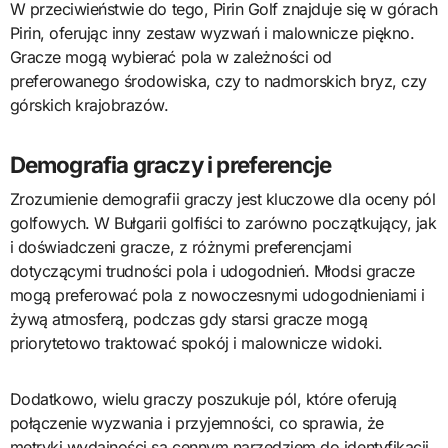
W przeciwieństwie do tego, Pirin Golf znajduje się w górach
Pirin, oferując inny zestaw wyzwań i malownicze piękno.
Gracze mogą wybierać pola w zależności od
preferowanego środowiska, czy to nadmorskich bryz, czy
górskich krajobrazów.
Demografia graczy i preferencje
Zrozumienie demografii graczy jest kluczowe dla oceny pól
golfowych. W Bułgarii golfiści to zarówno początkujący, jak
i doświadczeni gracze, z różnymi preferencjami
dotyczącymi trudności pola i udogodnień. Młodsi gracze
mogą preferować pola z nowoczesnymi udogodnieniami i
żywą atmosferą, podczas gdy starsi gracze mogą
priorytetowo traktować spokój i malownicze widoki.
Dodatkowo, wielu graczy poszukuje pól, które oferują
połączenie wyzwania i przyjemności, co sprawia, że
metryki wydajności są cennym narzędziem do identyfikacji