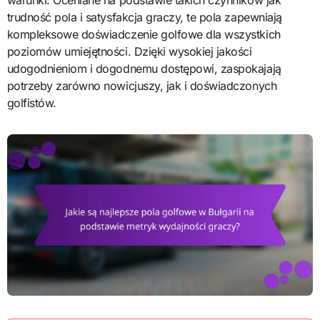
warunki. Oceniane na podstawie takich czynników jak
trudność pola i satysfakcja graczy, te pola zapewniają
kompleksowe doświadczenie golfowe dla wszystkich
poziomów umiejętności. Dzięki wysokiej jakości
udogodnieniom i dogodnemu dostępowi, zaspokajają
potrzeby zarówno nowicjuszy, jak i doświadczonych
golfistów.